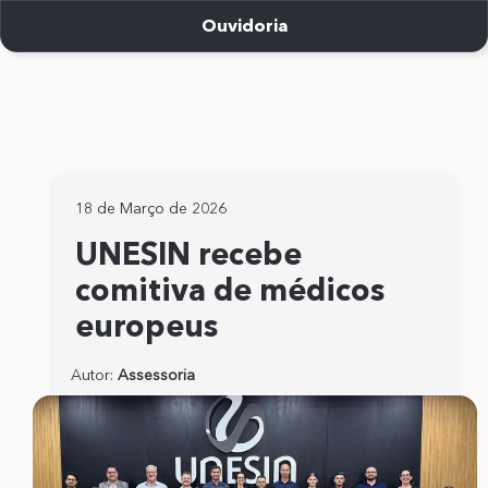
Seção de atalhos e links de
Ir para o conteúdo [alt+1]
Ouvidoria
Ir para o menu [alt+2]
Ir para o rodapé [alt+4]
18 de Março de 2026
UNESIN recebe
comitiva de médicos
europeus
Autor:
Assessoria