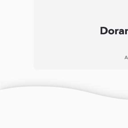
Doran
A