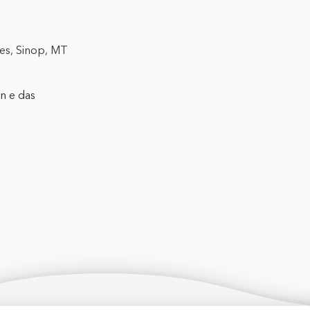
tes, Sinop, MT
n e das