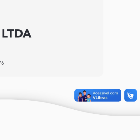
s LTDA
76