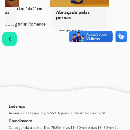
Formato:
14x21cm
ISBN:
978-85-5327-146-
idas
Abraçada pelas
7
pernas
Categoria:
Romance
Publicação:
01 de
Março de 2019
Anterior
Próximo
Endereço
Avenida das Figueiras, 6.669, Aquarela das Artes, Sinop, MT
Atendimento
De segunda à sexta | Das 7h30min às 11h30min e das 13h30min às