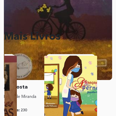
Veja
Mais Livros
A Aposta
Marta de Miranda
Páginas:
230
Editora:
Editora
Coerência