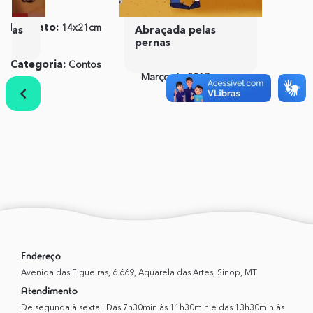
Caniato
Formato:
14x21cm
ISBN:
978-85-8009-175-
idas
Abraçada pelas
5
pernas
Categoria:
Contos
Publicação:
01 de
Março de 2017
Anterior
Próximo
Endereço
Avenida das Figueiras, 6.669, Aquarela das Artes, Sinop, MT
Atendimento
De segunda à sexta | Das 7h30min às 11h30min e das 13h30min às