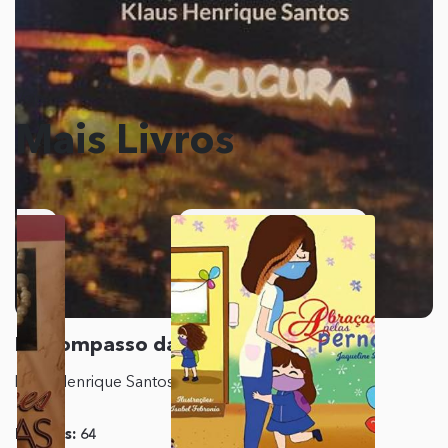
Veja
Mais Livros
No compasso da loucura
Klaus Henrique Santos
Páginas:
64
Editora:
Carlini &