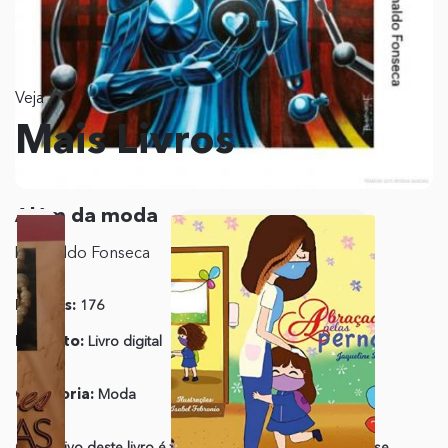
Veja
Mais Livros
Além da moda
Reginaldo Fonseca
Páginas:
176
Editora:
DVS Editora
Formato:
Livro digital
ISBN:
978-65-5695-060-
0
Categoria:
Moda
Publicação:
28 de
Março de 2023
O objetivo deste livro é trazer dicas e informações que se