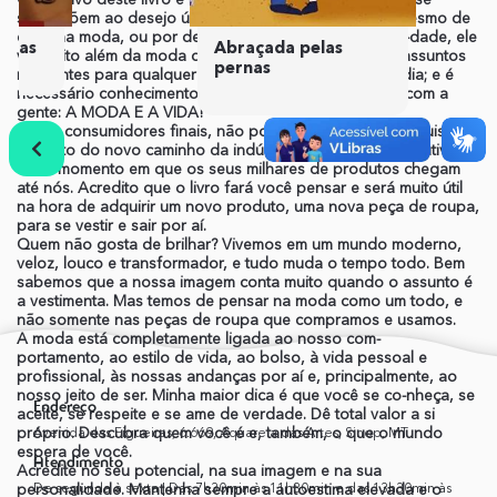
sobrepõem ao desejo único de se vestir bem ou até mesmo de
estar na moda, ou por dentro das tendências. Na reali-dade, ele
idas
Abraçada pelas
vai muito além da moda que imaginamos. A obra traz assuntos
pernas
relevantes para qualquer pessoa utilizar no seu dia a dia; e é
necessário conhecimento desse tema que mexe tanto com a
gente: A MODA E A VIDA!
Como consumidores finais, não podemos parar de pesquisar a
respeito do novo caminho da indústria e da cadeia produtiva,
até o momento em que os seus milhares de produtos chegam
até nós. Acredito que o livro fará você pensar e será muito útil
na hora de adquirir um novo produto, uma nova peça de roupa,
para se vestir e sair por aí.
Anterior
Próximo
Quem não gosta de brilhar? Vivemos em um mundo moderno,
veloz, louco e transformador, e tudo muda o tempo todo. Bem
sabemos que a nossa imagem conta muito quando o assunto é
a vestimenta. Mas temos de pensar na moda como um todo, e
não somente nas peças de roupa que compramos e usamos.
A moda está completamente ligada ao nosso com-
portamento, ao estilo de vida, ao bolso, à vida pessoal e
profissional, às nossas andanças por aí e, principalmente, ao
nosso jeito de ser. Minha maior dica é que você se co-nheça, se
Endereço
aceite, se respeite e se ame de verdade. Dê total valor a si
próprio. Descubra quem você é e, também, o que o mundo
Avenida das Figueiras, 6.669, Aquarela das Artes, Sinop, MT
espera de você.
Atendimento
Acredite no seu potencial, na sua imagem e na sua
personalidade. Mantenha sempre a autoestima elevada e o
De segunda à sexta | Das 7h30min às 11h30min e das 13h30min às