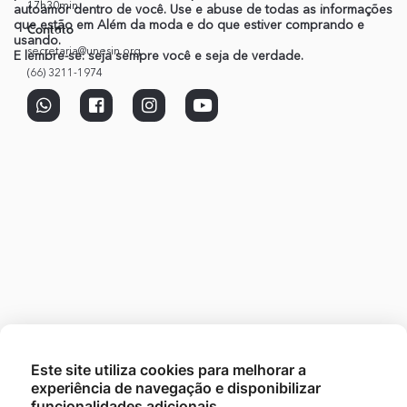
17h30min
autoamor dentro de você. Use e abuse de todas as informações
que estão em Além da moda e do que estiver comprando e
Contato
usando.
secretaria@unesin.org
E lembre-se: seja sempre você e seja de verdade.
(66) 3211-1974
Este site utiliza cookies para melhorar a
experiência de navegação e disponibilizar
funcionalidades adicionais