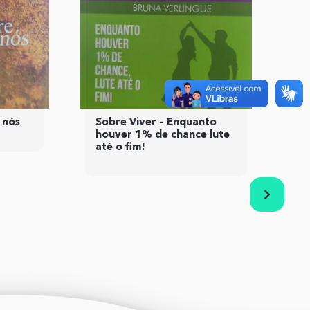
Ante
Pró
 nós
Sobre Viver – Enquanto
houver 1% de chance lute
até o fim!