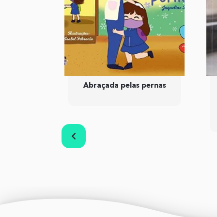
nidas
Abraçada pelas pernas