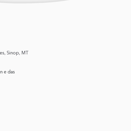
tes, Sinop, MT
n e das