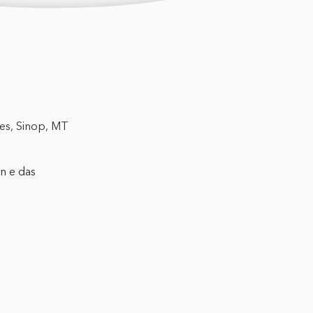
tes, Sinop, MT
n e das