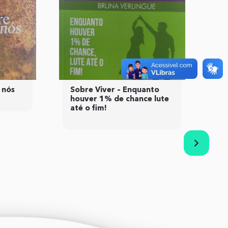
Ante
Pró
 nós
Sobre Viver – Enquanto
houver 1% de chance lute
até o fim!