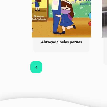
nidas
Abraçada pelas pernas