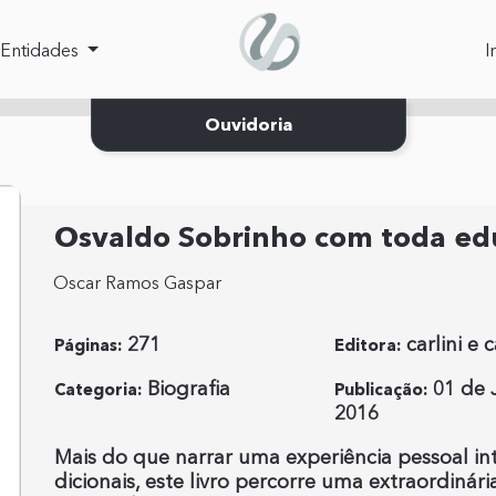
 acessibilidade
Entidades
I
Ouvidoria
Osvaldo Sobrinho com toda ed
Oscar Ramos Gaspar
271
carlini e 
Páginas:
Editora:
Biografia
01 de 
Categoria:
Publicação:
2016
Mais do que narrar uma experiência pessoal int
dicionais, este livro percorre uma extraordinári