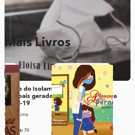
Veja
Mais Livros
Diário do Isolamento: Experiências
pessoais geradas durante a pandemia
covid-19
Eloisa Lima
Páginas:
70
Editora:
Ações