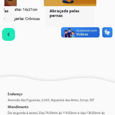
Literárias Editora
Formato:
14x21cm
ISBN:
978658948964-1
idas
Abraçada pelas
pernas
Categoria:
Crônicas
Publicação:
01 de
Dezembro de 2021
Anterior
Próximo
Endereço
Avenida das Figueiras, 6.669, Aquarela das Artes, Sinop, MT
Atendimento
De segunda à sexta | Das 7h30min às 11h30min e das 13h30min às