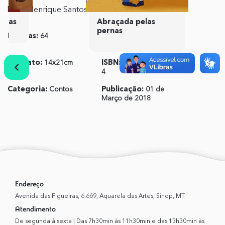
Klaus Henrique Santos
idas
Abraçada pelas
pernas
Páginas:
64
Editora:
Carlini &
Caniato
Formato:
14x21cm
ISBN:
978-85-8009-242-
4
Categoria:
Contos
Publicação:
01 de
Março de 2018
Anterior
Próximo
Endereço
Avenida das Figueiras, 6.669, Aquarela das Artes, Sinop, MT
Atendimento
De segunda à sexta | Das 7h30min às 11h30min e das 13h30min às