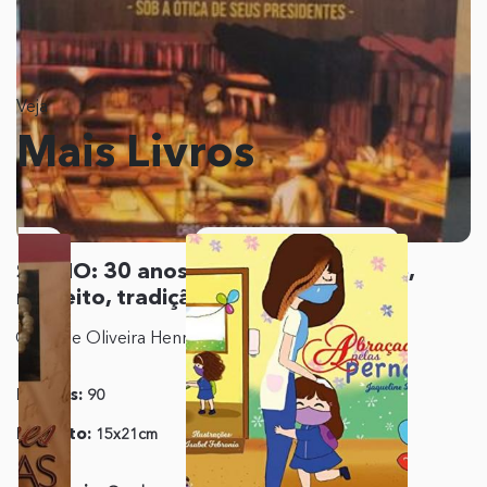
Veja
Mais Livros
SIMNO: 30 anos de responsabilidade,
respeito, tradição e sustentabilidade
Cristiane Oliveira Henriques
Páginas:
90
Editora:
Print
Formato:
15x21cm
ISBN:
978-85-86422-86-
7