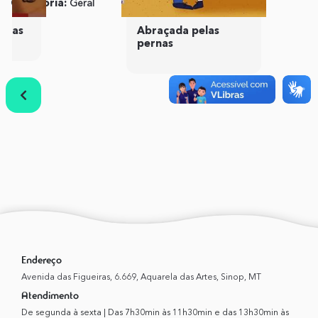
Categoria:
Geral
Publicação:
10 de
Janeiro de 2022
idas
Abraçada pelas
pernas
Anterior
Próximo
Endereço
Avenida das Figueiras, 6.669, Aquarela das Artes, Sinop, MT
Atendimento
De segunda à sexta | Das 7h30min às 11h30min e das 13h30min às