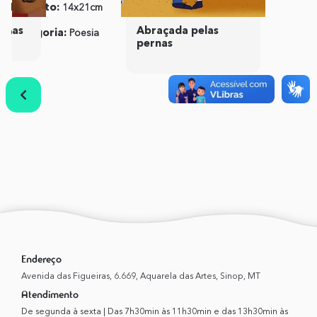
Formato:
14x21cm
ISBN:
9786599014895
idas
Abraçada pelas
Categoria:
Poesia
Publicação:
01 de
pernas
Março de 2020
Anterior
Próximo
Endereço
Avenida das Figueiras, 6.669, Aquarela das Artes, Sinop, MT
Atendimento
De segunda à sexta | Das 7h30min às 11h30min e das 13h30min às