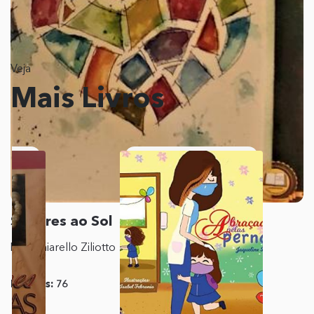
Veja
Mais Livros
Sabores ao Sol
Leni Chiarello Ziliotto
Páginas:
76
Editora:
Ações
Literárias