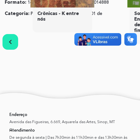
Formato:
14x21cm
ISBN:
9786599014888
Crônicas - K entre
Sobre 
Categoria:
Poesia
Publicação:
01 de
nós
Enqua
Abril de 2020
de cha
fim!
Anterior
Próximo
Endereço
Avenida das Figueiras, 6.669, Aquarela das Artes, Sinop, MT
Atendimento
De segunda à sexta | Das 7h30min às 11h30min e das 13h30min às