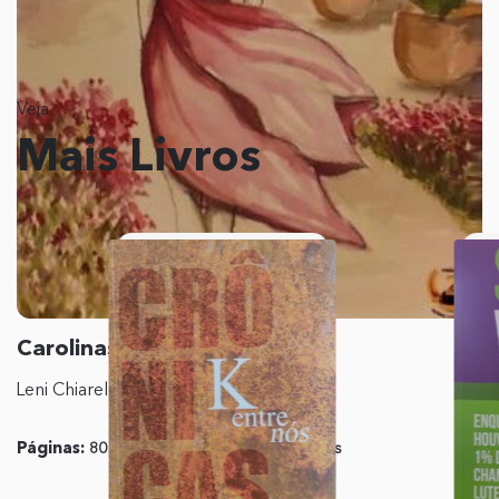
Veja
Mais Livros
Carolinas
Leni Chiarello Ziliotto
Páginas:
80
Editora:
Ações
Literárias